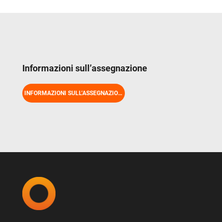
residenza rientra tra quelli interessati,
contatteremo direttamente l'ufficio RAV
competente non appena ricevuta la
registrazione. Costi (EXTRA): 8890.00 CHF
per partecipante
Informazioni sull’assegnazione
INFORMAZIONI SULL’ASSEGNAZIONE