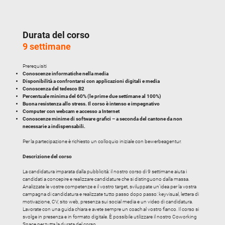
Durata del corso
9 settimane
Prerequisiti
Conoscenze informatiche nella media
Disponibilità a confrontarsi con applicazioni digitali e media
Conoscenza del tedesco B2
Percentuale minima del 60% (le prime due settimane al 100%)
Buona resistenza allo stress. Il corso è intenso e impegnativo
Computer con webcam e accesso a Internet
Conoscenze minime di software grafici – a seconda del cantone da non
necessarie a indispensabili.
Per la partecipazione è richiesto un colloquio iniziale con bewerbeagentur.
Descrizione del corso
La candidatura imparata dalla pubblicità: il nostro corso di 9 settimane aiuta i
candidati a concepire e realizzare candidature che si distinguono dalla massa.
Analizzate le vostre competenze e il vostro target, sviluppate un'idea per la vostra
campagna di candidatura e realizzate tutto passo dopo passo: keyvisual, lettera di
motivazione, CV, sito web, presenza sui social media e un video di candidatura.
Lavorate con una guida chiara e avete sempre un coach al vostro fianco. Il corso si
svolge in presenza e in formato digitale. È possibile utilizzare il nostro Coworking
Space per tutta la durata del corso.