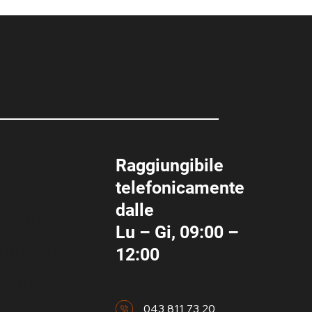
Raggiungibile
telefonicamente
dalle
gentur
Lu – Gi, 09:00 –
hloostrasse
12:00
 Zürich
043 811 73 20