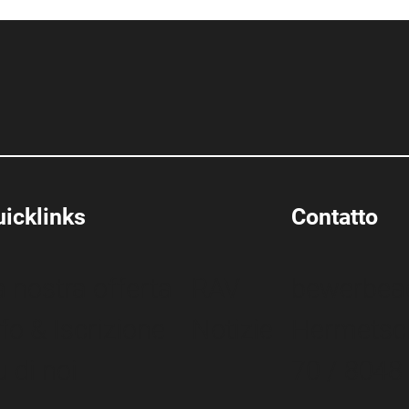
icklinks
Contatto
a nostra offerta
RAV
bewerbea
nfo & Iscrizione
Notizie
Hermetsc
u di noi
70 / 8048