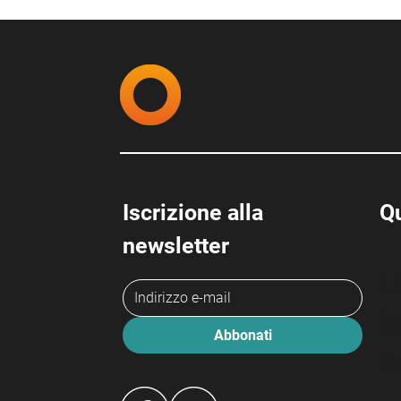
Qu
Iscrizione alla 
newsletter
L
I
Abbonati
S