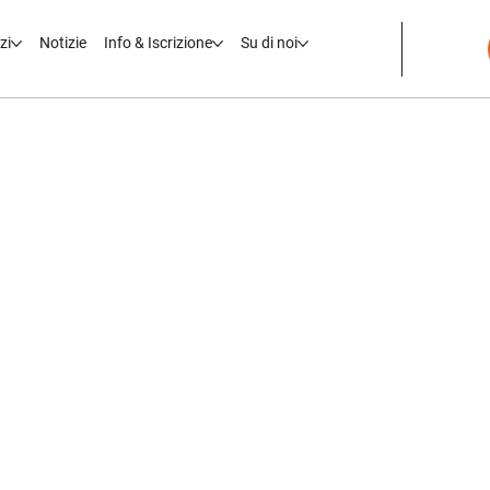
zi
Notizie
Info & Iscrizione
Su di noi