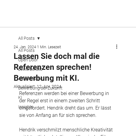
All Posts
24. Jan. 2024
1 Min. Lesezeit
All Posts
Lassen Sie doch mal die
Open Door
Referenzen sprechen!
bewerbefolio
Bewerbung mit KI.
Arbeitsmarkt
Aktualisiert:
12. Apr. 2024
Bewerbung der Zukunft
Referenzen werden bei einer Bewerbung in 
KI
der Regel erst in einem zweiten Schritt 
Insights
eingefordert. Hendrik dreht das um. Er lässt 
sie von Anfang an für sich sprechen.
Hendrik verschmilzt menschliche Kreativität 