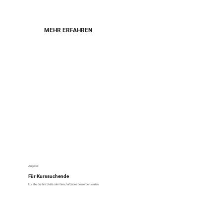
MEHR ERFAHREN
Angebot
Für Kurssuchende
Für alle, die ihre Skills oder Geschäftsidee bewerben wollen.