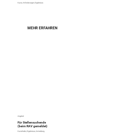
Kurse, Anforderungen, Ergebnisse.
MEHR ERFAHREN
Angebot
Für Stellensuchende
(beim RAV gemeldet)
Kursinhalte, Ergebnisse, Anmeldung.