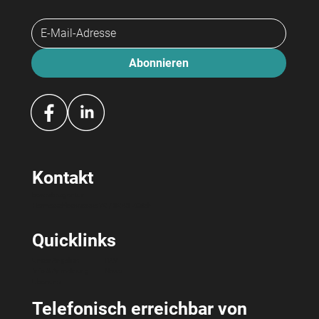
Abonnieren
Kontakt
bewerbeagentur
Hermetschloostrasse 70 / 8048 Zürich
Quicklinks
Unser Angebot
RAV
Info & Anmeldung
News
Über uns
Telefonisch erreichbar von