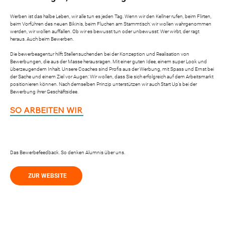
Werben ist das halbe Leben, wir alle tun es jeden Tag. Wenn wir den Kellner rufen, beim Flirten,
beim Vorführen des neuen Bikinis, beim Fluchen am Stammtisch: wir wollen wahrgenommen
werden, wir wollen auffallen. Ob wir es bewusst tun oder unbewusst: Wer wirbt, der ragt
heraus. Auch beim Bewerben.
Die bewerbeagentur hilft Stellensuchenden bei der Konzeption und Realisation von
Bewerbungen, die aus der Masse herausragen. Mit einer guten Idee, einem super Look und
überzeugendem Inhalt. Unsere Coaches sind Profis aus der Werbung, mit Spass und Ernst bei
der Sache und einem Ziel vor Augen: Wir wollen, dass Sie sich erfolgreich auf dem Arbeitsmarkt
positionieren können. Nach demselben Prinzip unterstützen wir auch Start Up’s bei der
Bewerbung ihrer Geschäftsidee.
SO ARBEITEN WIR
Das Bewerbefeedback. So denken Alumnis über uns.
ZUR WEBSITE