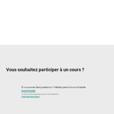
Vous souhaitez participer à un cours ?
Si vous avez des questions, n'hésitez pas à nous contacter.
QUESTIONS
Si vous n'avez plus de questions, inscrivez-vous simplement.
S'INSCRIRE MAINTENANT