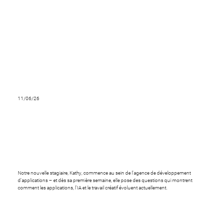
11/06/26
Notre nouvel stagiaire nous pose
des questions que nous ne nous
sommes même pas posées.
Notre nouvelle stagiaire, Kathy, commence au sein de l'agence de développement
d'applications – et dès sa première semaine, elle pose des questions qui montrent
comment les applications, l'IA et le travail créatif évoluent actuellement.