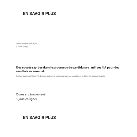
EN SAVOIR PLUS
Cours d'une journée en ligne
(DE/EN | Group)
Des succès rapides dans le processus de candidature : utilisez l'IA pour des
résultats au sommet.
Postuler autrement. Utiliser l'IA de façon ciblée comme assistant dans ses candidatures et obtenir de meilleurs résultats.
Durée et déroulement :
1 jour (en ligne)
EN SAVOIR PLUS