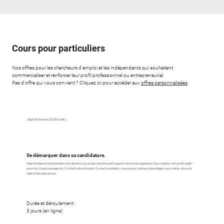
Cours pour particuliers
Nos offres pour les chercheurs d'emploi et les indépendants qui souhaitent
commercialiser et renforcer leur profil professionnel ou entrepreneurial.
Pas d'offre qui vous convient ? Cliquez ici pour accéder aux
offres personnalisées
.
Jobprofil-Booster (DE/EN | Indiv.)
Se démarquer dans sa candidature.
Idéal si le bilan et la réorientation sont derrière vous et que vous êtes prêt à passer à la vitesse supérieure. Nous rendons votre profil visible –
avec Key Visual, message clé, CV et lettre de motivation. Si vous le souhaitez, vous pouvez continuer à développer vous-même : site web,
vidéo et bien plus encore.
Durée et déroulement :
3 jours (en ligne)