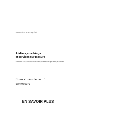
Autres offres en un coup d'œil
Ateliers, coachings
et services sur mesure
Retrouve ici tous les services complémentaires que nous proposons.
Durée et déroulement :
sur mesure
EN SAVOIR PLUS