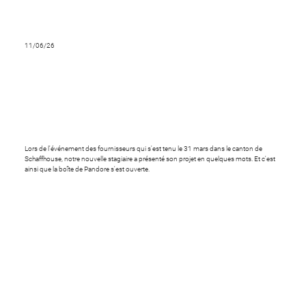
11/06/26
Notre première stagiaire en IA –
et ce qu'elle suscite chez les
gens
Lors de l'événement des fournisseurs qui s'est tenu le 31 mars dans le canton de
Schaffhouse, notre nouvelle stagiaire a présenté son projet en quelques mots. Et c'est
ainsi que la boîte de Pandore s'est ouverte.