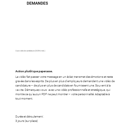
DEMANDES
Cours vidéo de candidature (DE/EN | Indiv.)
Action plutôt que paperasse.
La vidéo fait passer votre message en un éclair, transmet des émotions et reste
gravée dans les esprits. De plus en plus d'employeurs demandent une vidéo de
candidature – de plus en plus de candidats en fournissent une. Souvent à la
va-vite. Démarquez-vous : avec une vidéo professionnelle et stratégique, qui
montre ce qu'aucun PDF ne peut montrer – votre personnalité. Adaptable à
tout moment.
Durée et déroulement :
3 jours (sur place)