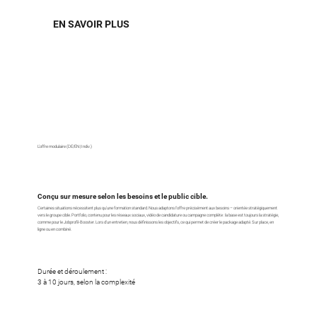
EN SAVOIR PLUS
L'offre modulaire (DE/EN | Indiv.)
Conçu sur mesure selon les besoins et le public cible.
Certaines situations nécessitent plus qu'une formation standard. Nous adaptons l'offre précisément aux besoins – orientée stratégiquement
vers le groupe cible. Portfolio, contenu pour les réseaux sociaux, vidéo de candidature ou campagne complète : la base est toujours la stratégie,
comme pour le Jobprofil-Booster. Lors d'un entretien, nous définissons les objectifs, ce qui permet de créer le package adapté. Sur place, en
ligne ou en combiné.
Durée et déroulement :
3 à 10 jours, selon la complexité