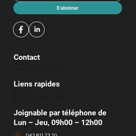
S'abonner
Contact
bewerbeagentur
Hermetschloostrasse 70 / 8048 Zürich
Liens rapides
Notre offre
RAV
Informations & inscription
Actualités
À propos de nous
Joignable par téléphone de
Lun – Jeu, 09h00 – 12h00
043 811 73 20