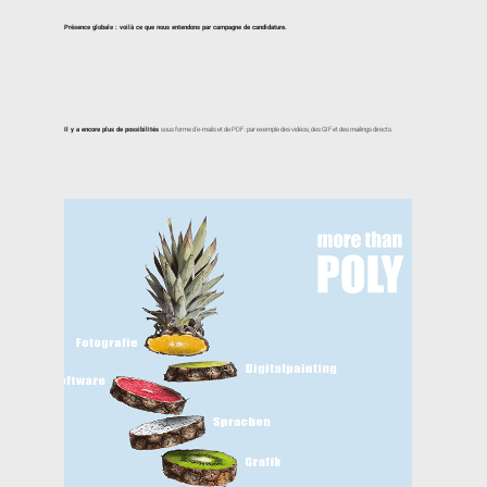
Présence globale : voilà ce que nous entendons par campagne de candidature.
Il y a encore plus de possibilités
sous forme d'e-mails et de PDF : par exemple des vidéos, des GIF et des mailings directs.