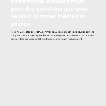
Notre nouvel stagiaire nous
pose des questions que nous
ne nous sommes même pas
posées.
Notre nouvelle stagiaire, Kathy, commence au sein de l'agence de développement
d'applications – et dès sa première semaine, elle pose des questions qui montrent
comment les applications, l'IA et le travail créatif évoluent actuellement.