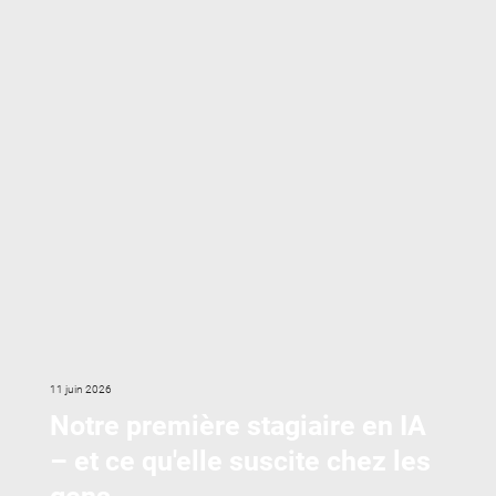
11 juin 2026
Notre première stagiaire en IA
– et ce qu'elle suscite chez les