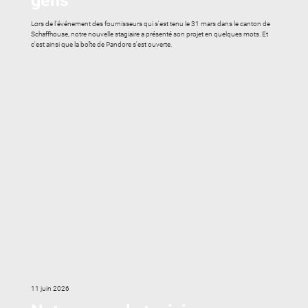
gens
Lors de l'événement des fournisseurs qui s'est tenu le 31 mars dans le canton de
Schaffhouse, notre nouvelle stagiaire a présenté son projet en quelques mots. Et
c'est ainsi que la boîte de Pandore s'est ouverte.
11 juin 2026