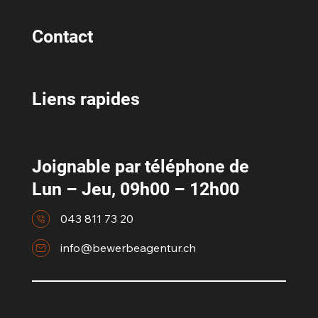
Contact
bewerbeagentur
Hermetschloostrasse 70 / 8048 Zürich
Liens rapides
Notre offre
RAV
Informations & inscription
Actualités
À propos de nous
Joignable par téléphone de
Lun – Jeu, 09h00 – 12h00
043 811 73 20
info@bewerbeagentur.ch
©bewerbeagentur CGV et
Politique de confidentialité
|
Mentions légales