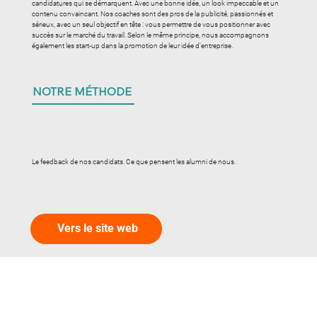
candidatures qui se démarquent. Avec une bonne idée, un look impeccable et un
contenu convaincant. Nos coaches sont des pros de la publicité, passionnés et
sérieux, avec un seul objectif en tête : vous permettre de vous positionner avec
succès sur le marché du travail. Selon le même principe, nous accompagnons
également les start-up dans la promotion de leur idée d'entreprise.
NOTRE MÉTHODE
Le feedback de nos candidats. Ce que pensent les alumni de nous.
Vers le site web